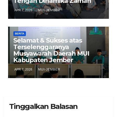
Tengah Dinamika Zaman
APR 7, 2026
MUI-JEMBER
BERITA
Selamat & Sukses atas
Terselenggaranya
Musyawarah Daerah MUI
Kabupaten Jember
APR 7, 2026
MUI-JEMBER
Tinggalkan Balasan