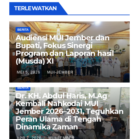
TERLEWATKAN
BERITA
Audiensi MUI Jember dan
Bupati, Fokus Sinergi
Program dan Laporan hasil
(Musda) XI
MEI 5, 2026
MUI-JEMBER
BERITA
Dr. KH. Abdul Haris, M.Ag
Kembali Nahkodai MUI
Jember 2026–2031, Teguhkan
Peran Ulama di Tengah
Dinamika Zaman
APR 7, 2026
MUI-JEMBER