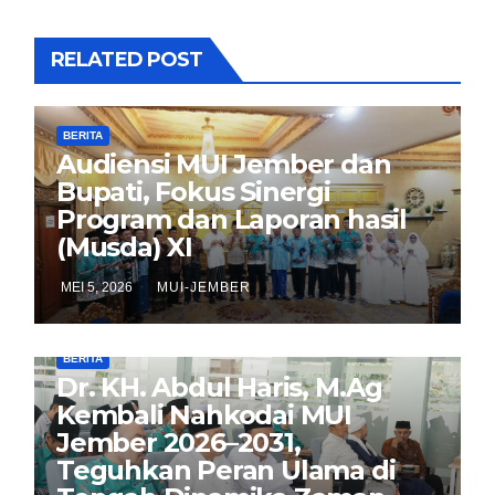
RELATED POST
BERITA
Audiensi MUI Jember dan
Bupati, Fokus Sinergi
Program dan Laporan hasil
(Musda) XI
MEI 5, 2026
MUI-JEMBER
BERITA
Dr. KH. Abdul Haris, M.Ag
Kembali Nahkodai MUI
Jember 2026–2031,
Teguhkan Peran Ulama di