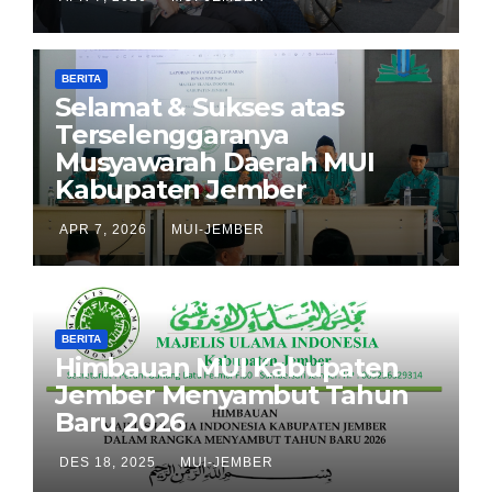
BERITA
Selamat & Sukses atas
Terselenggaranya
Musyawarah Daerah MUI
Kabupaten Jember
APR 7, 2026
MUI-JEMBER
BERITA
Himbauan MUI Kabupaten
Jember Menyambut Tahun
Baru 2026
DES 18, 2025
MUI-JEMBER