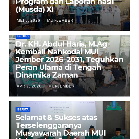
Program dan Laporan hasil
(Musda) XI
MEI 5, 2026
MUI-JEMBER
BERITA
Dr. KH. Abdul Haris, M.Ag
Kembali Nahkodai MUI
Jember 2026–2031, Teguhkan
Peran Ulama di Tengah
Dinamika Zaman
APR 7, 2026
MUI-JEMBER
BERITA
Selamat & Sukses atas
Terselenggaranya
Musyawarah Daerah MUI