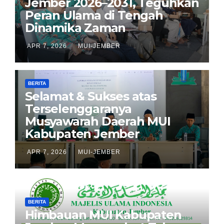
Jember 2026–2031, Teguhkan
Peran Ulama di Tengah
Dinamika Zaman
APR 7, 2026
MUI-JEMBER
BERITA
Selamat & Sukses atas
Terselenggaranya
Musyawarah Daerah MUI
Kabupaten Jember
APR 7, 2026
MUI-JEMBER
BERITA
Himbauan MUI Kabupaten