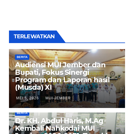
TERLEWATKAN
BERITA
Audiensi MUI Jember dan
Bupati, Fokus Sinergi
Program dan Laporan hasil
(Musda) XI
MEI 5, 2026
MUI-JEMBER
BERITA
Dr. KH. Abdul Haris, M.Ag
Kembali Nahkodai MUI