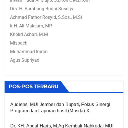
Ihwan Huda Al Mujib, S.I.Kom., M.I.Kom
Drs. H. Bambang Budhi Susetya
Achmad Fathor Rosyid, S.Sos., M.Si
Ir H. Ali Maksum, MP.
Kholid Ashari, M.M
Misbach
Muhammad Imron
Agus Supriyadi
POS-POS TERBARU
Audiensi MUI Jember dan Bupati, Fokus Sinergi
Program dan Laporan hasil (Musda) XI
Dr. KH. Abdul Haris, M.Ag Kembali Nahkodai MUI