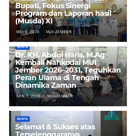
Bupati, Fokus Sinergi
Program dan Laporan hasil
(Musda) XI
MEI 5, 2026
MUI-JEMBER
BERITA
Dr. KH. Abdul Haris, M.Ag
Kembali Nahkodai MUI
Jember 2026–2031, Teguhkan
Peran Ulama di Tengah
Dinamika Zaman
APR 7, 2026
MUI-JEMBER
BERITA
Selamat & Sukses atas
Terselenggaranya