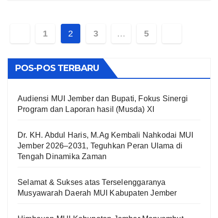
Paginasi
1
2
3
…
5
pos
POS-POS TERBARU
Audiensi MUI Jember dan Bupati, Fokus Sinergi
Program dan Laporan hasil (Musda) XI
Dr. KH. Abdul Haris, M.Ag Kembali Nahkodai MUI
Jember 2026–2031, Teguhkan Peran Ulama di
Tengah Dinamika Zaman
Selamat & Sukses atas Terselenggaranya
Musyawarah Daerah MUI Kabupaten Jember