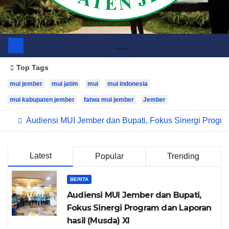
Top Tags
mui jember
mui jatim
mui
mui indonesia
mui kabupaten jember
fatwa mui jember
Jember
Audiensi MUI Jember dan Bupati, Fokus Sinergi Progra
Latest
Popular
Trending
BERITA
Audiensi MUI Jember dan Bupati,
Fokus Sinergi Program dan Laporan
hasil (Musda) XI