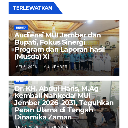
TERLEWATKAN
BERITA
Audiensi MUI Jember dan
Bupati, Fokus Sinergi
Program dan Laporan hasil
(Musda) XI
MEI 5, 2026
MUI-JEMBER
BERITA
Dr. KH. Abdul Haris, M.Ag
Kembali Nahkodai MUI
Jember 2026–2031, Teguhkan
Peran Ulama di Tengah
Dinamika Zaman
APR 7, 2026
MUI-JEMBER