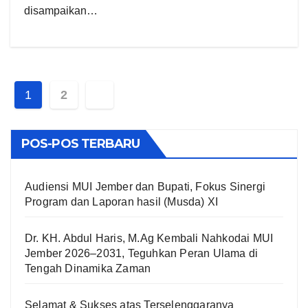
disampaikan…
Paginasi
1
2
pos
POS-POS TERBARU
Audiensi MUI Jember dan Bupati, Fokus Sinergi
Program dan Laporan hasil (Musda) XI
Dr. KH. Abdul Haris, M.Ag Kembali Nahkodai MUI
Jember 2026–2031, Teguhkan Peran Ulama di
Tengah Dinamika Zaman
Selamat & Sukses atas Terselenggaranya