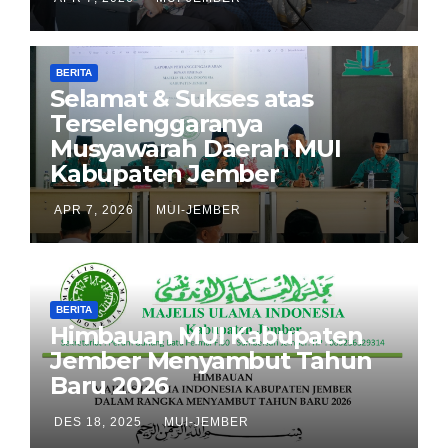
BERITA
Selamat & Sukses atas
Terselenggaranya
Musyawarah Daerah MUI
Kabupaten Jember
APR 7, 2026
MUI-JEMBER
BERITA
Himbauan MUI Kabupaten
Jember Menyambut Tahun
Baru 2026
DES 18, 2025
MUI-JEMBER