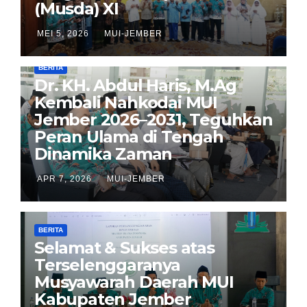
(Musda) XI
MEI 5, 2026
MUI-JEMBER
BERITA
Dr. KH. Abdul Haris, M.Ag
Kembali Nahkodai MUI
Jember 2026–2031, Teguhkan
Peran Ulama di Tengah
Dinamika Zaman
APR 7, 2026
MUI-JEMBER
BERITA
Selamat & Sukses atas
Terselenggaranya
Musyawarah Daerah MUI
Kabupaten Jember